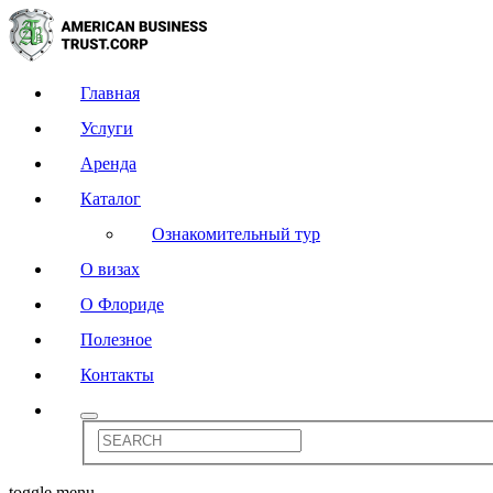
Главная
Услуги
Аренда
Каталог
Ознакомительный тур
О визах
О Флориде
Полезное
Контакты
toggle menu