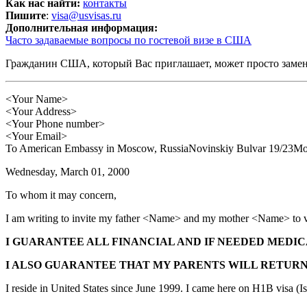
Как нас найти:
контакты
Пишите
:
visa@usvisas.ru
Дополнительная информация:
Часто задаваемые вопросы по гостевой визе в США
Гражданин США, который Вас приглашает, может просто заменит
<Your Name>
<Your Address>
<Your Phone number>
<Your Email>
To American Embassy in Moscow, RussiaNovinskiy Bulvar 19/23M
Wednesday, March 01, 2000
To whom it may concern,
I am writing to invite my father <Name> and my mother <Name> to v
I GUARANTEE ALL FINANCIAL AND IF NEEDED MEDIC
I ALSO GUARANTEE THAT MY PARENTS WILL RETURN
I reside in United States since June 1999. I came here on H1B visa 