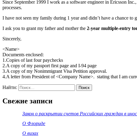
Since September 1999 I work as a software engineer in Ericsson Inc
processes.
I have not seen my family during 1 year and didn’t have a chance to g
I ask you to grant my father and mother the
2-year multiple-entry tou
Sincerely,
<Name>
Documents enclosed:
1.Copies of last four paychecks
2.A copy of my passport first page and I-94 page
3.A copy of my Nonimmigrant Visa Petition approval.
4.A letter from President of <Company Name>. stating that I am c
Найти:
Свежие записи
Закон о раскрытии счетов Российских граждан в ино
О Флориде
О визах