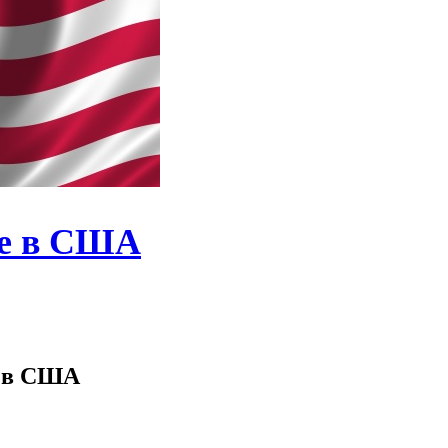
ие в США
у в США