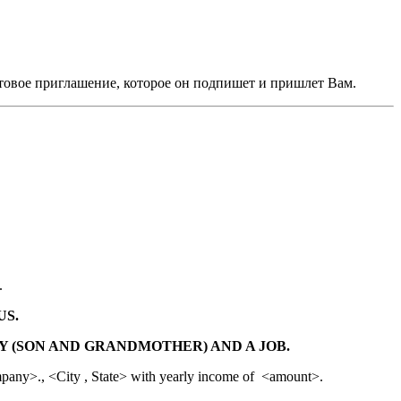
отовое приглашение, которое он подпишет и пришлет Вам.
.
US.
 (SON AND GRANDMOTHER) AND A JOB.
ompany>., <City , State> with yearly income of <amount>.