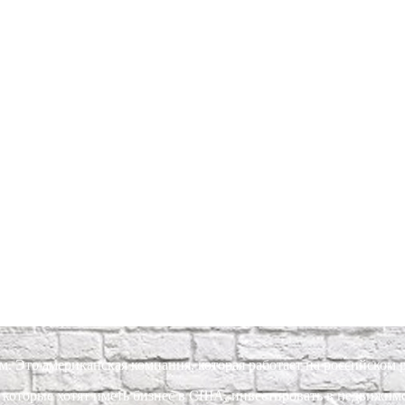
то американская компания, которая работает на российском 
которые хотят иметь бизнес в США, инвестировать в недвижимо