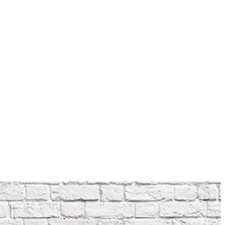
рынке.
сть.