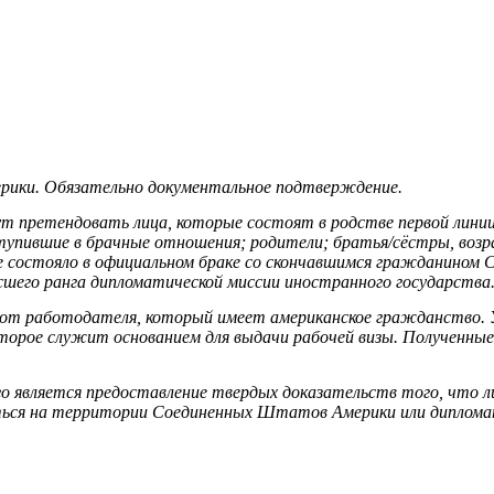
рики. Обязательно документальное подтверждение.
гут претендовать лица, которые состоят в родстве первой ли
 вступившие в брачные отношения; родители; братья/сёстры, во
ое состояло в официальном браке со скончавшимся гражданино
шего ранга дипломатической миссии иностранного государства
 от работодателя, который имеет американское гражданство. У
оторое служит основанием для выдачи рабочей визы. Полученн
 является предоставление твердых доказательств того, что ли
иться на территории Соединенных Штатов Америки или диплом