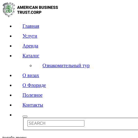
Главная
Услуги
Аренда
Каталог
Ознакомительный тур
О визах
О Флориде
Полезное
Контакты
toggle menu