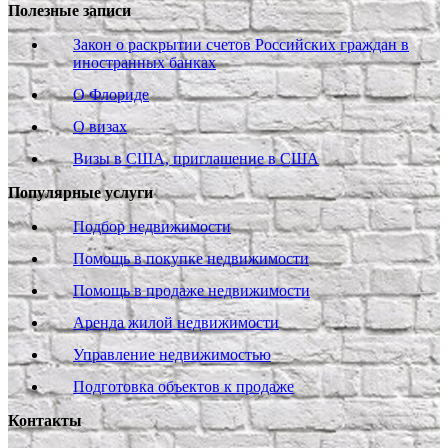
Полезные записи
Закон о раскрытии счетов Российских граждан в
иностранных банках
О Флориде
О визах
Визы в США, приглашение в США
Популярные услуги
Подбор недвижимости
Помощь в покупке недвижимости
Помощь в продаже недвижимости
Аренда жилой недвижимости
Управление недвижимостью
Подготовка объектов к продаже
Контакты