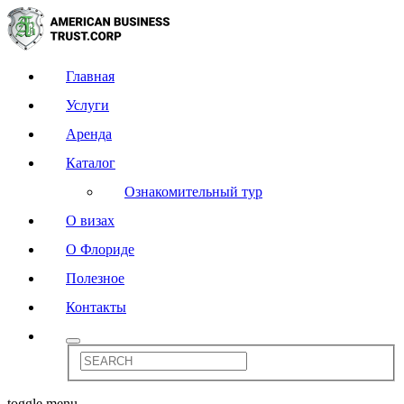
Главная
Услуги
Аренда
Каталог
Ознакомительный тур
О визах
О Флориде
Полезное
Контакты
toggle menu