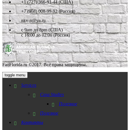
+1 (727) 366-91-44 (США)
+7 (968) 008-99-92 (Россия)
nkv-n@ya.ru
с 9am до 8pm (США)
с 16:00 до 02:00 (Россия)
FanFlorida.ru ©2017. Все права защищены.
toggle menu
Services
Casa Studies
Полезное
Полезное
Контакты