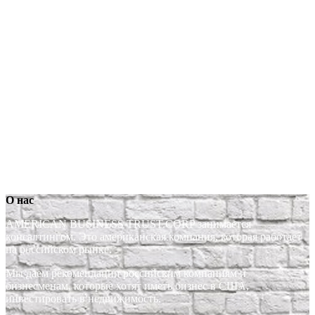
О нас
AMERICAN BUSINESS TRUST.CORP занимается
консалтингом. Это американская компания, которая работает
на российском рынке.
Мы даем рекомендации российским компаниям и
бизнесменам, которые хотят иметь бизнес в США,
инвестировать в недвижимость.