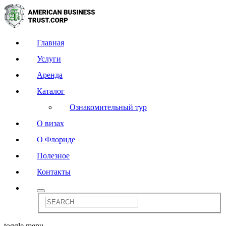
Главная
Услуги
Аренда
Каталог
Ознакомительный тур
О визах
О Флориде
Полезное
Контакты
toggle menu