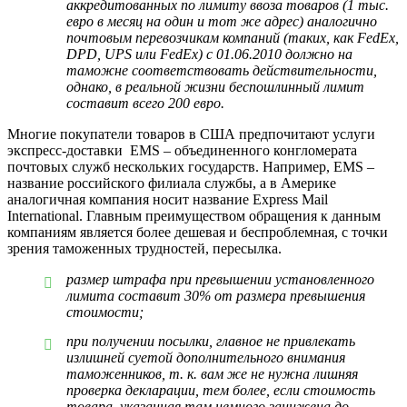
аккредитованных по лимиту ввоза товаров (1 тыс.
евро в месяц на один и тот же адрес) аналогично
почтовым перевозчикам компаний (таких, как FedEx,
DPD, UPS или FedEx) с 01.06.2010 должно на
таможне соответствовать действительности,
однако, в реальной жизни беспошлинный лимит
составит всего 200 евро.
Многие покупатели товаров в США предпочитают услуги
экспресс-доставки EMS – объединенного конгломерата
почтовых служб нескольких государств. Например, EMS –
название российского филиала службы, а в Америке
аналогичная компания носит название Express Mail
International. Главным преимуществом обращения к данным
компаниям является более дешевая и беспроблемная, с точки
зрения таможенных трудностей, пересылка.
размер штрафа при превышении установленного
лимита составит 30% от размера превышения
стоимости;
при получении посылки, главное не привлекать
излишней суетой дополнительного внимания
таможенников, т. к. вам же не нужна лишняя
проверка декларации, тем более, если стоимость
товара, указанная там немного занижена до